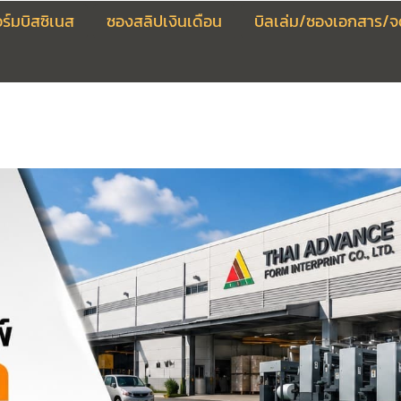
อร์มบิสซิเนส
ซองสลิปเงินเดือน
บิลเล่ม/ซองเอกสาร/