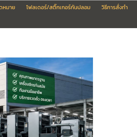
จดหมาย
โฟลเดอร์/สติ๊กเกอร์กันปลอม
วิธีการสั่งทำ